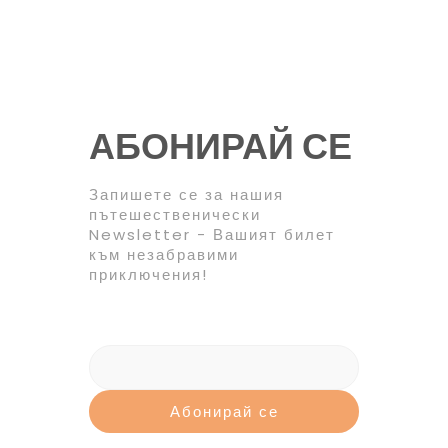
АБОНИРАЙ СЕ
Запишете се за нашия
пътешественически
Newsletter - Вашият билет
към незабравими
приключения!